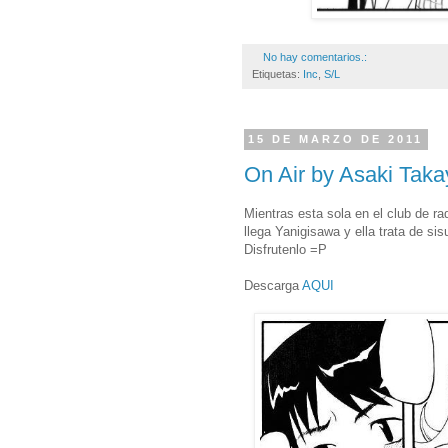
No hay comentarios.:
Etiquetas:
Inc
,
S/L
15 DE MARZO DE 2011
On Air by Asaki Taka
Mientras esta sola en el club de 
llega Yanigisawa y ella trata de si
Disfrutenlo =P
Descarga
AQUI