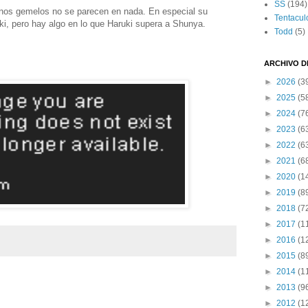
SS
(194)
os gemelos no se parecen en nada. En especial su
Tentacul
ki, pero hay algo en lo que Haruki supera a Shunya.
Todd
(5)
ARCHIVO D
►
2026
(3
►
2025
(5
►
2024
(7
►
2023
(6
►
2022
(6
►
2021
(6
►
2020
(1
►
2019
(8
►
2018
(7
►
2017
(1
►
2016
(1
►
2015
(8
►
2014
(1
►
2013
(9
►
2012
(1