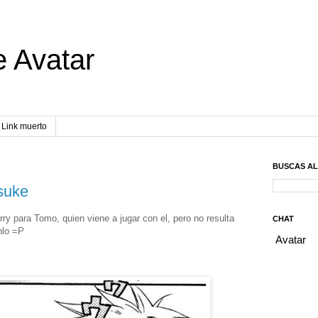
e Avatar
Link muerto
BUSCAS A
suke
ry para Tomo, quien viene a jugar con el, pero no resulta
CHAT
nlo =P