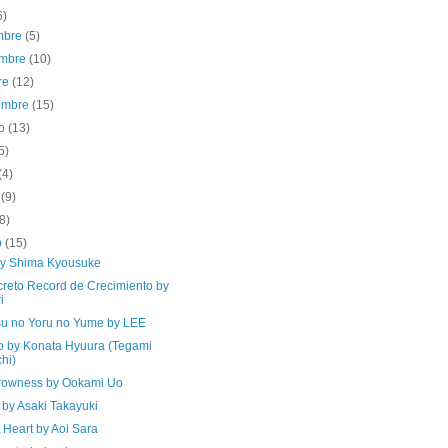
6)
embre
(5)
embre
(10)
re
(12)
iembre
(15)
to
(13)
5)
(4)
o
(9)
(8)
o
(15)
 by Shima Kyousuke
creto Record de Crecimiento by
i
su no Yoru no Yume by LEE
o by Konata Hyuura (Tegami
hi)
rowness by Ookami Uo
 by Asaki Takayuki
 Heart by Aoi Sara