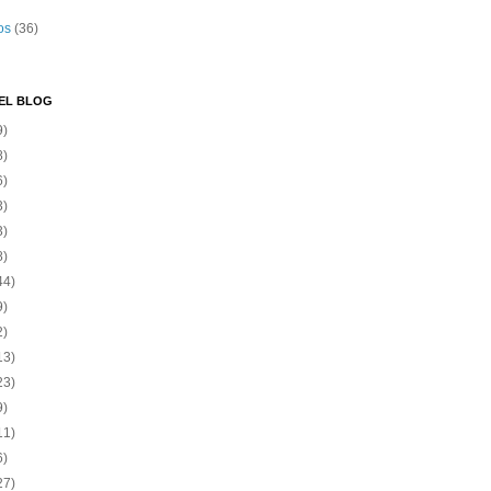
os
(36)
EL BLOG
9)
8)
6)
3)
3)
8)
44)
9)
2)
13)
23)
9)
11)
6)
27)