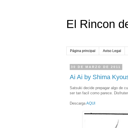
El Rincon d
Página principal
Aviso Legal
30 DE MARZO DE 2011
Ai Ai by Shima Kyou
Satsuki decide prepagar algo de cur
ser tan facil como parece. Disfrute
Descarga
AQUI