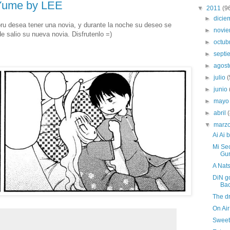
 Yume by LEE
▼
2011
(9
►
dici
oru desea tener una novia, y durante la noche su deseo se
►
novi
e salio su nueva novia. Disfrutenlo =)
►
octub
►
sept
►
agos
►
julio
(
►
junio
►
may
►
abril
▼
marz
Ai Ai
Mi Se
Gur
A Nat
DiN g
Bac
The d
On Air
Sweet