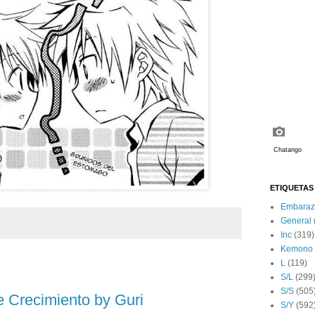
ETIQUETAS
Embaraz
General
Inc
(319)
Kemono
L
(119)
S/L
(299
S/S
(505
 Crecimiento by Guri
S/Y
(592