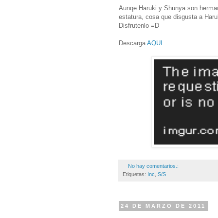
Aunqe Haruki y Shunya son herman
estatura, cosa que disgusta a Haru
Disfrutenlo =D
Descarga
AQUI
No hay comentarios.:
Etiquetas:
Inc
,
S/S
24 DE MARZO DE 2011