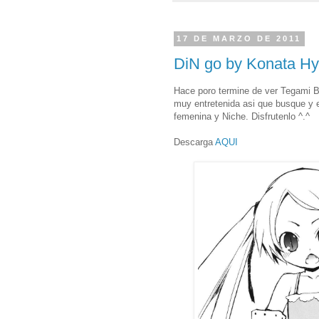
17 DE MARZO DE 2011
DiN go by Konata Hy
Hace poro termine de ver Tegami B
muy entretenida asi que busque y e
femenina y Niche. Disfrutenlo ^.^
Descarga
AQUI