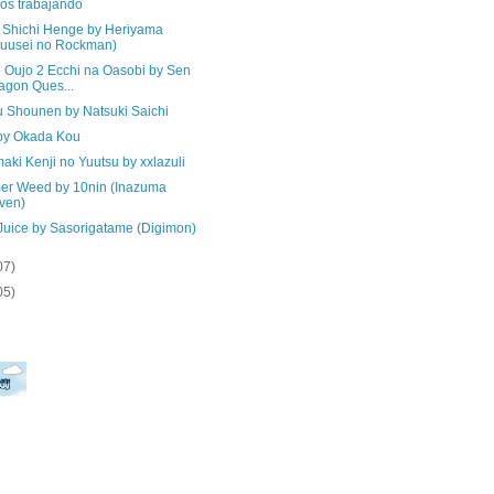
os trabajando
o Shichi Henge by Heriyama
uusei no Rockman)
o Oujo 2 Ecchi na Oasobi by Sen
agon Ques...
u Shounen by Natsuki Saichi
 by Okada Kou
ki Kenji no Yuutsu by xxlazuli
r Weed by 10nin (Inazuma
ven)
Juice by Sasorigatame (Digimon)
07)
05)