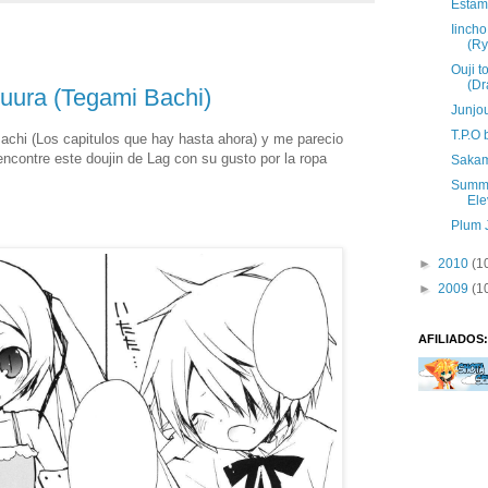
Estam
Iinch
(Ry
Ouji t
(Dr
uura (Tegami Bachi)
Junjo
T.P.O
achi (Los capitulos que hay hasta ahora) y me parecio
ncontre este doujin de Lag con su gusto por la ropa
Sakama
Summe
Ele
Plum 
►
2010
(1
►
2009
(1
AFILIADOS: