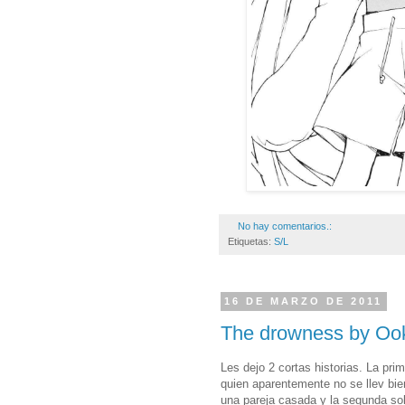
No hay comentarios.:
Etiquetas:
S/L
16 DE MARZO DE 2011
The drowness by Oo
Les dejo 2 cortas historias. La pr
quien aparentemente no se llev b
una pareja casada y la segunda sob