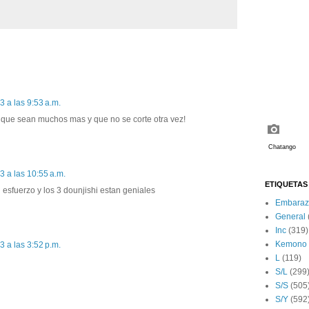
3 a las 9:53 a.m.
o que sean muchos mas y que no se corte otra vez!
3 a las 10:55 a.m.
ETIQUETAS
tu esfuerzo y los 3 dounjishi estan geniales
Embaraz
General
Inc
(319)
Kemono
3 a las 3:52 p.m.
L
(119)
S/L
(299
S/S
(505
S/Y
(592