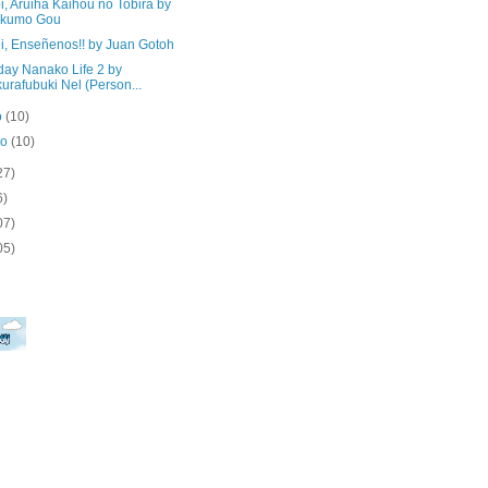
, Aruiha Kaihou no Tobira by
ukumo Gou
i, Enseñenos!! by Juan Gotoh
day Nanako Life 2 by
urafubuki Nel (Person...
o
(10)
ro
(10)
27)
6)
07)
05)