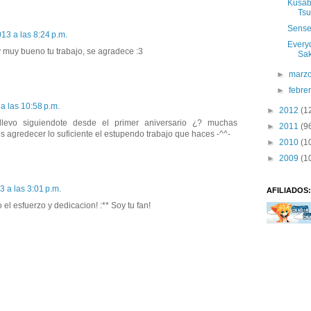
Kusabi
Ts
Sense
013 a las 8:24 p.m.
Every
 muy bueno tu trabajo, se agradece :3
Sak
►
marz
►
febre
a las 10:58 p.m.
►
2012
(1
 llevo siguiendote desde el primer aniversario ¿? muchas
►
2011
(9
 agredecer lo suficiente el estupendo trabajo que haces -^^-
►
2010
(1
►
2009
(1
3 a las 3:01 p.m.
AFILIADOS:
 el esfuerzo y dedicacion! :** Soy tu fan!