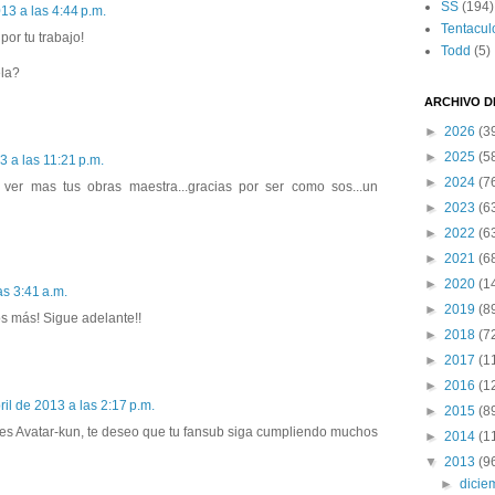
SS
(194)
13 a las 4:44 p.m.
Tentacul
 por tu trabajo!
Todd
(5)
ela?
ARCHIVO D
►
2026
(3
►
2025
(5
3 a las 11:21 p.m.
►
2024
(7
er mas tus obras maestra...gracias por ser como sos...un
►
2023
(6
►
2022
(6
►
2021
(6
►
2020
(1
as 3:41 a.m.
►
2019
(8
 más! Sigue adelante!!
►
2018
(7
►
2017
(1
►
2016
(1
ril de 2013 a las 2:17 p.m.
►
2015
(8
ones Avatar-kun, te deseo que tu fansub siga cumpliendo muchos
►
2014
(1
▼
2013
(9
►
dici