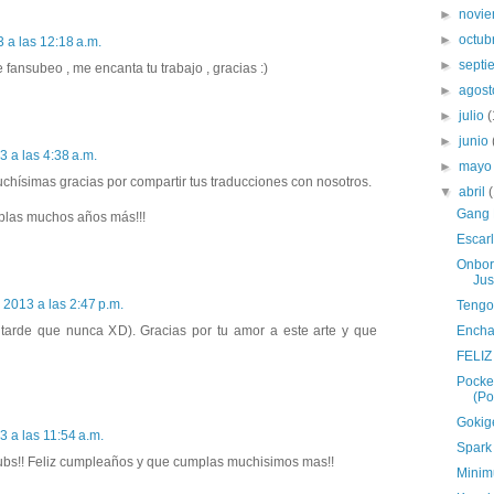
►
novi
►
octub
3 a las 12:18 a.m.
►
sept
 fansubeo , me encanta tu trabajo , gracias :)
►
agos
►
julio
(
►
junio
3 a las 4:38 a.m.
►
may
muchísimas gracias por compartir tus traducciones con nosotros.
▼
abril
Gang 
plas muchos años más!!!
Escarl
Onbor
Ju
 2013 a las 2:47 p.m.
Tengo 
 tarde que nunca XD). Gracias por tu amor a este arte y que
Encha
FELIZ
Pocket
(P
Gokig
3 a las 11:54 a.m.
Spark
ubs!! Feliz cumpleaños y que cumplas muchisimos mas!!
Minim