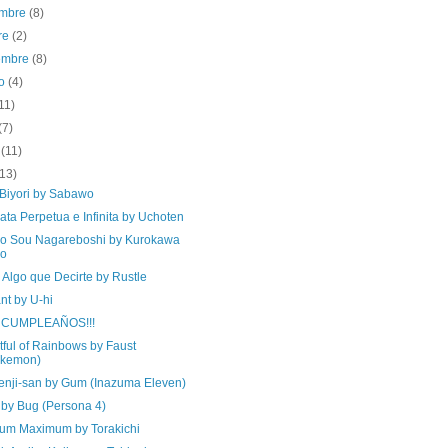
embre
(8)
re
(2)
iembre
(8)
to
(4)
11)
(7)
o
(11)
(13)
Biyori by Sabawo
ata Perpetua e Infinita by Uchoten
o Sou Nagareboshi by Kurokawa
so
Algo que Decirte by Rustle
nt by U-hi
 CUMPLEAÑOS!!!
ful of Rainbows by Faust
okemon)
enji-san by Gum (Inazuma Eleven)
 by Bug (Persona 4)
um Maximum by Torakichi