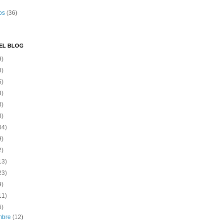
os
(36)
EL BLOG
9)
8)
6)
3)
3)
8)
44)
9)
2)
13)
23)
9)
11)
6)
embre
(12)