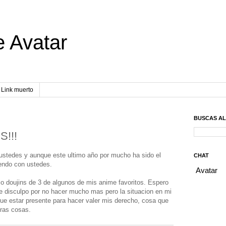
e Avatar
Link muerto
BUSCAS A
!!!
 ustedes y aunque este ultimo año por mucho ha sido el
CHAT
endo con ustedes.
jo doujins de 3 de algunos de mis anime favoritos. Espero
e disculpo por no hacer mucho mas pero la situacion en mi
 que estar presente para hacer valer mis derecho, cosa que
ras cosas.