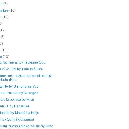
re
(8)
iembre
(16)
to
(12)
6)
(12)
o
(5)
(6)
o
(13)
ro
(13)
x No Teens! by Tsukumo Gou
OX vol. 19 by Tsukumo Gou
a que nos mezclamos en el mar by
buto (Nag...
to Itte by Shinonome Yuu
 de Razoku by Nekogen
 y la politica by Mizu
on 11 by Harusuke
nshin by Matashita Kinju
 by Gumi (Kid Icarus)
ushi Buchou Make nai de by Mine