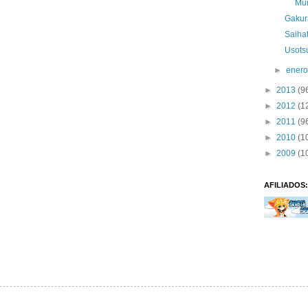
Mu
Gakur
Saiha
Usotsu
►
ener
►
2013
(9
►
2012
(1
►
2011
(9
►
2010
(1
►
2009
(1
AFILIADOS: