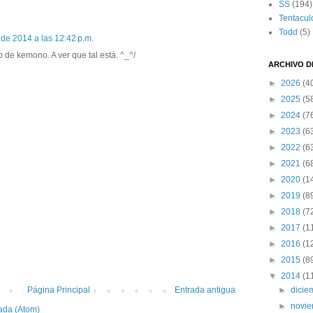
SS
(194)
Tentacul
Todd
(5)
 de 2014 a las 12:42 p.m.
de kemono. A ver que tal está. ^_^/
ARCHIVO D
►
2026
(4
►
2025
(5
►
2024
(7
►
2023
(6
►
2022
(6
►
2021
(6
►
2020
(1
►
2019
(8
►
2018
(7
►
2017
(1
►
2016
(1
►
2015
(8
▼
2014
(1
Página Principal
Entrada antigua
►
dici
►
novi
ada (Atom)