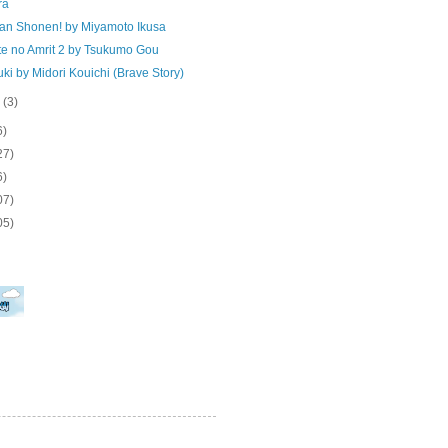
ra
an Shonen! by Miyamoto Ikusa
te no Amrit 2 by Tsukumo Gou
ki by Midori Kouichi (Brave Story)
o
(3)
6)
27)
6)
07)
05)