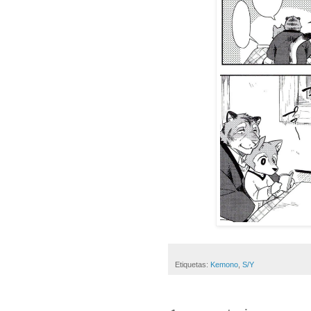
Etiquetas:
Kemono
,
S/Y