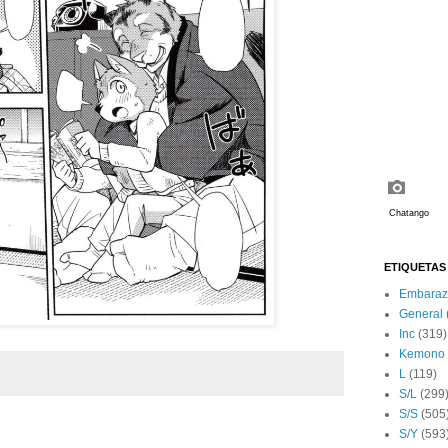
ETIQUETAS
Embaraz
General
Inc
(319)
Kemono
L
(119)
S/L
(299
S/S
(505
S/Y
(593