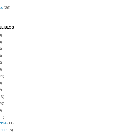
os
(36)
EL BLOG
0)
8)
6)
3)
3)
8)
44)
9)
2)
13)
23)
9)
11)
embre
(11)
embre
(6)