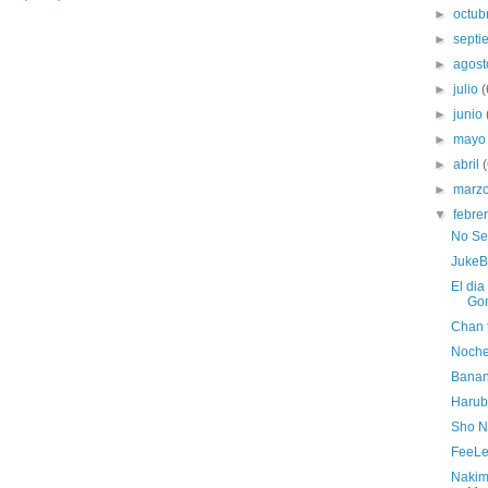
►
octub
►
sept
►
agos
►
julio
(
►
junio
►
may
►
abril
►
marz
▼
febre
No Se
JukeB
El di
Gon
Chan 
Noche
Banana
Harub
Sho Ni
FeeLer
Nakim