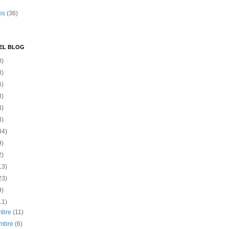
os
(36)
EL BLOG
0)
8)
6)
3)
3)
8)
44)
9)
2)
13)
23)
9)
11)
embre
(11)
embre
(6)