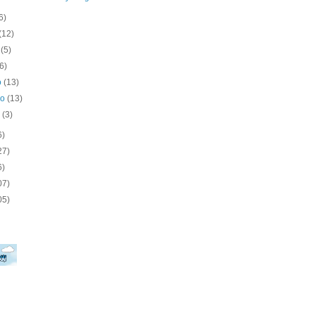
6)
(12)
o
(5)
(6)
o
(13)
ro
(13)
o
(3)
6)
27)
6)
07)
05)