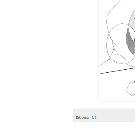
Etiquetas:
S/S