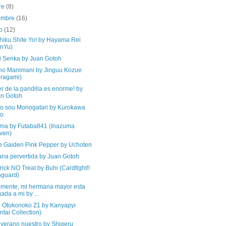
re
(8)
iembre
(16)
to
(12)
hiku Shite Yo! by Hayama Rei
nYu)
i Senka by Juan Gotoh
no Manimani by Jinguu Kozue
ragami)
er de la pandilla es enorme! by
n Gotoh
o sou Monogatari by Kurokawa
so
ma by Futaba841 (Inazuma
ven)
ire Gaiden Pink Pepper by Uchoten
na pervertida by Juan Gotoh
ick NO Treat by Buhi (Cardfight!!
guard)
amente, mi hermana mayor esta
ada a mi by ...
i Otokonoko Z1 by Kanyapyi
ntai Collection)
 verano nuestro by Shigeru