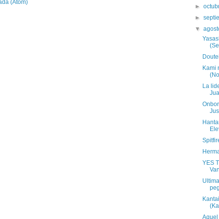
ada (Atom)
►
octub
►
sept
▼
agos
Yasas
(Se
Doute
Kami 
(No
La lid
Jua
Onbor
Ju
Hanta
Ele
Spitf
Herma
YES Tr
Van
Ultim
peg
Kanta
(Ka
Aquel