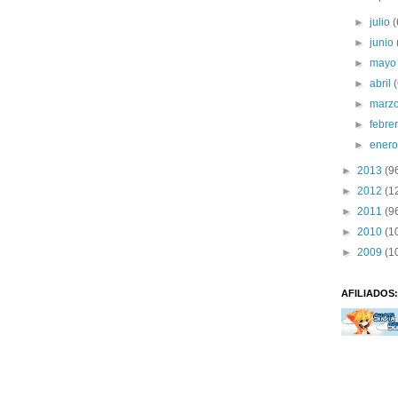
►
julio
(
►
junio
►
may
►
abril
►
marz
►
febre
►
ener
►
2013
(9
►
2012
(1
►
2011
(9
►
2010
(1
►
2009
(1
AFILIADOS: