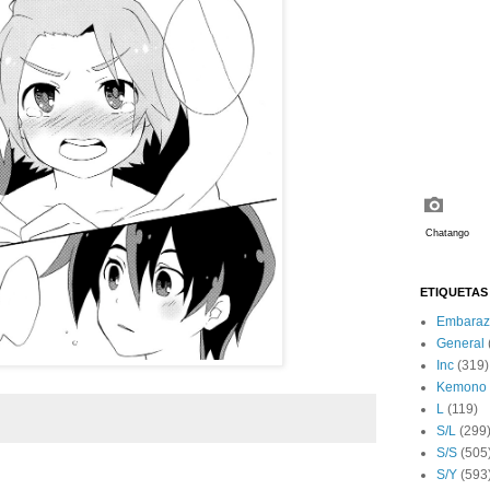
ETIQUETAS
Embaraz
General
Inc
(319)
Kemono
L
(119)
S/L
(299
S/S
(505
S/Y
(593