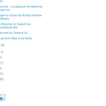
op
ecreto - La situacion de Miumi by
kami Uo
que la noche del festival termine
Takatsu
 Musume no Katachi by
urafubuki Nel
Secreto by Ookami Uo
a ga Kuru Mae ni by Naop
o
(3)
11)
6)
27)
6)
07)
05)