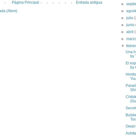
Página Principal
Entrada antigua
►
sept
ada (Atom)
►
agos
►
julio
(
►
junio
►
abril
►
marz
▼
febre
Una h
by 
El esp
by 
Himit
Yu
Parad
Sh
Chibi
(Gu
Secre
Builde
Tor
Owari
Ashit