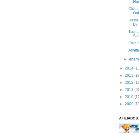
Na
Club s
Oo
Hasta 
by 
Tsuma
Sak
Club 
Ashit
►
ener
►
2014
(1
►
2013
(9
►
2012
(1
►
2011
(9
►
2010
(1
►
2009
(1
AFILIADOS: