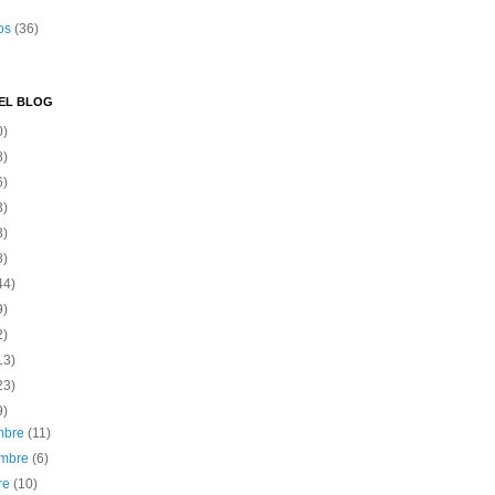
os
(36)
EL BLOG
0)
8)
6)
3)
3)
8)
44)
9)
2)
13)
23)
9)
embre
(11)
embre
(6)
re
(10)