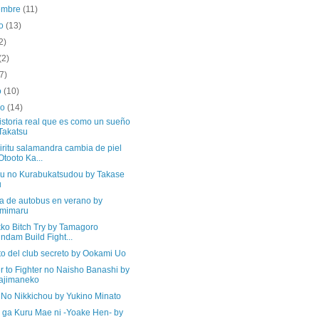
iembre
(11)
to
(13)
2)
(2)
(7)
o
(10)
ro
(14)
istoria real que es como un sueño
Takatsu
iritu salamandra cambia de piel
Otooto Ka...
su no Kurabukatsudou by Takase
u
a de autobus en verano by
imimaru
kko Bitch Try by Tamagoro
ndam Build Fight...
to del club secreto by Ookami Uo
r to Fighter no Naisho Banashi by
ajimaneko
 No Nikkichou by Yukino Minato
a ga Kuru Mae ni -Yoake Hen- by