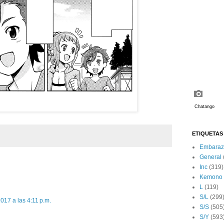
ETIQUETAS
Embaraz
General
Inc
(319)
Kemono
L
(119)
S/L
(299
017 a las 4:11 p.m.
S/S
(505
S/Y
(593