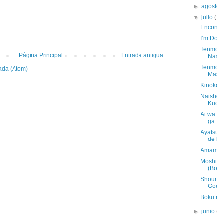
►
agos
▼
julio
(
Encon
I’m Do
Tenmo
Página Principal
Entrada antigua
Nas
Tenmo
ada (Atom)
Mas
Kinok
Naish
Kuo
Ai wa
ga 
Ayats
de 
Amame
Moshi
(Bo
Shoun
Gou
Boku 
►
junio