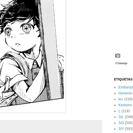
ETIQUETAS
Embaraz
General
Inc
(319)
Kemono
L
(119)
S/L
(299
S/S
(505
S/Y
(593