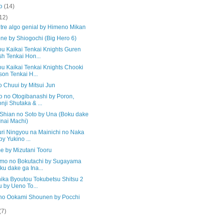
to
(14)
12)
tre algo genial by Himeno Mikan
ne by Shiogochi (Big Hero 6)
u Kaikai Tenkai Knights Guren
h Tenkai Hon...
u Kaikai Tenkai Knights Chooki
on Tenkai H...
o Chuui by Mitsui Jun
o no Otogibanashi by Poron,
nji Shutaka & ...
 Shian no Soto by Una (Boku dake
Inai Machi)
uri Ningyou na Mainichi no Naka
by Yukino ...
 by Mizutani Tooru
mo no Bokutachi by Sugayama
ku dake ga Ina...
ika Byoutou Tokubetsu Shitsu 2
 by Ueno To...
no Ookami Shounen by Pocchi
(7)