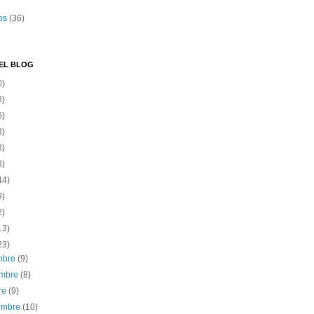
os
(36)
EL BLOG
0)
8)
6)
3)
3)
8)
44)
9)
2)
13)
23)
embre
(9)
embre
(8)
re
(9)
iembre
(10)