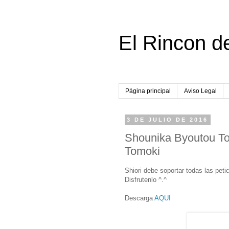
El Rincon d
Página principal
Aviso Legal
3 DE JULIO DE 2016
Shounika Byoutou To
Tomoki
Shiori debe soportar todas las pet
Disfrutenlo ^.^
Descarga
AQUI