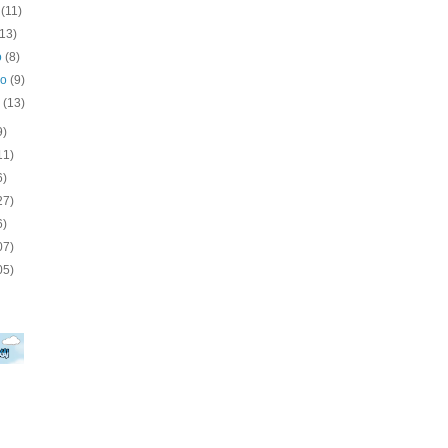
o
(11)
(13)
o
(8)
ro
(9)
o
(13)
9)
11)
6)
27)
6)
07)
05)