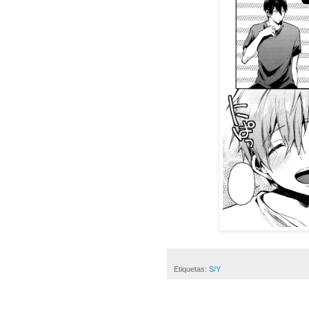
Etiquetas:
S/Y