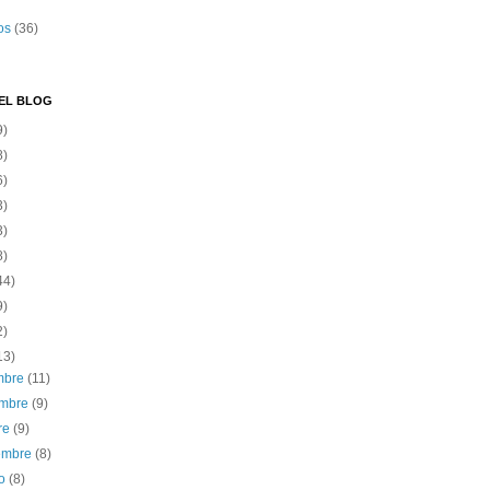
os
(36)
EL BLOG
9)
8)
6)
3)
3)
8)
44)
9)
2)
13)
embre
(11)
embre
(9)
re
(9)
iembre
(8)
to
(8)