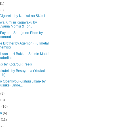
11)
(8)
 Cigarette by Nankai no Sizimi
 wa Kimi ni Kagayaku by
uyama Momiji & Tor...
 Fuyu no Shoujo no Ehon by
lcorond
re Brother by Agemon (Fullmetal
hemist)
-san to H Bakkari Shitete Machi
Tadoritsu...
x by Kotarou (Free!)
akuteki by Besuyama (Youkai
ch)
no Obenkyou -Jishuu Jikan- by
usuke (Unde...
o
(9)
(13)
o
(10)
ro
(6)
o
(11)