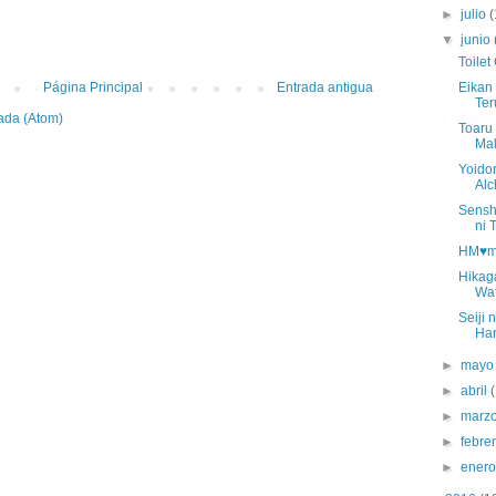
►
julio
(
▼
junio
Toilet
Página Principal
Entrada antigua
Eikan
Ter
ada (Atom)
Toaru
Ma
Yoido
Alc
Senshi
ni 
HM♥mi
Hikag
Wat
Seiji 
Har
►
may
►
abril
►
marz
►
febre
►
ener