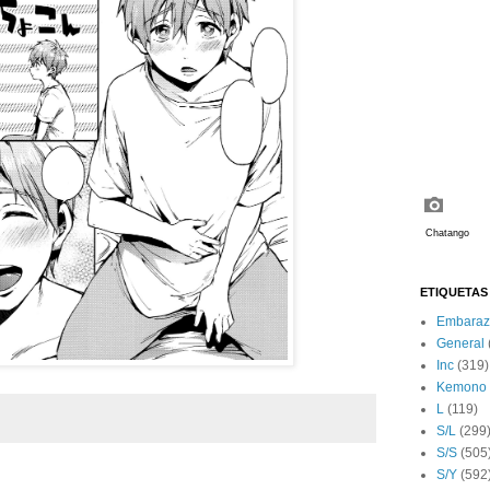
ETIQUETAS
Embaraz
General
Inc
(319)
Kemono
L
(119)
S/L
(299
S/S
(505
S/Y
(592