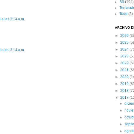
SS
(194)
Tentacul
Todd
(5)
 a las 3:14 a.m.
ARCHIVO D
►
2026
(3
►
2025
(5
►
2024
(7
 a las 3:14 a.m.
►
2023
(6
►
2022
(6
►
2021
(6
►
2020
(1
►
2019
(8
►
2018
(7
▼
2017
(1
►
dici
►
novi
►
octub
►
sept
►
agos