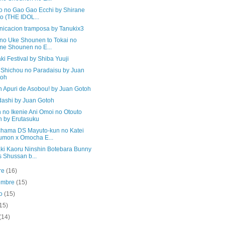
o no Gao Gao Ecchi by Shirane
to (THE IDOL...
icacion tramposa by Tanukix3
 no Uke Shounen to Tokai no
e Shounen no E...
i Festival by Shiba Yuuji
 Shichou no Paradaisu by Juan
toh
n Apuri de Asobou! by Juan Gotoh
ashi by Juan Gotoh
 no Ikenie Ani Omoi no Otouto
 by Erutasuku
hama DS Mayuto-kun no Katei
mon x Omocha E...
ki Kaoru Ninshin Botebara Bunny
 Shussan b...
re
(16)
iembre
(15)
to
(15)
15)
(14)