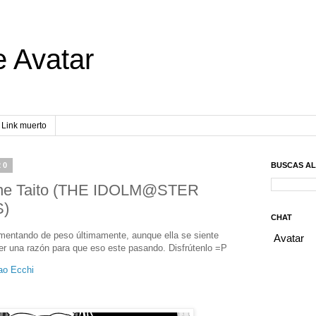
e Avatar
Link muerto
20
BUSCAS A
ane Taito (THE IDOLM@STER
S)
CHAT
umentando de peso últimamente, aunque ella se siente
er una razón para que eso este pasando. Disfrútenlo =P
ao Ecchi