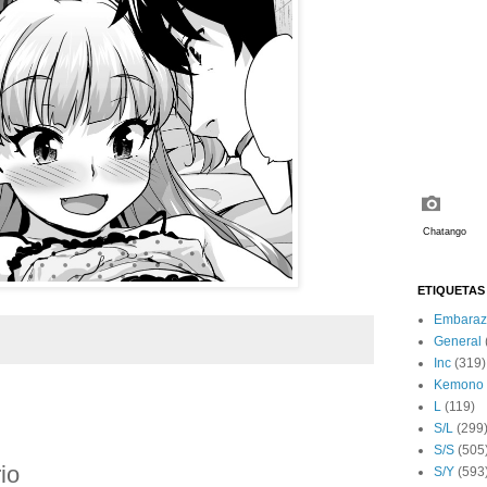
ETIQUETAS
Embaraz
General
Inc
(319)
Kemono
L
(119)
:
S/L
(299
S/S
(505
io
S/Y
(593