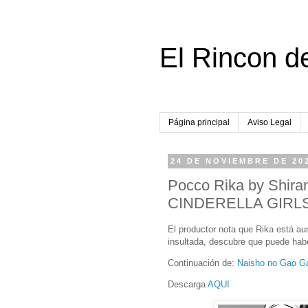
El Rincon d
Página principal
Aviso Legal
24 DE NOVIEMBRE DE 20
Pocco Rika by Shir
CINDERELLA GIRL
El productor nota que Rika está a
insultada, descubre que puede hab
Continuación de:
Naisho no Gao G
Descarga
AQUI