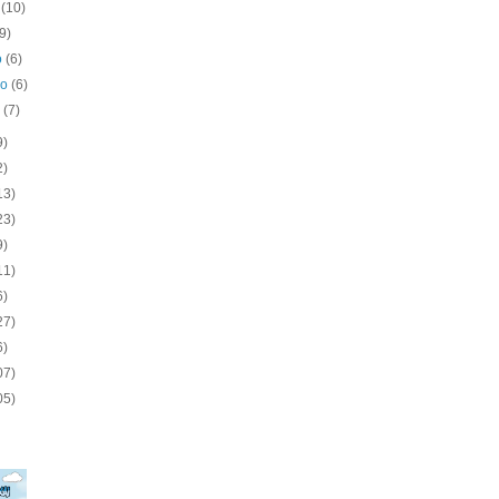
o
(10)
(9)
o
(6)
ro
(6)
o
(7)
9)
2)
13)
23)
9)
11)
6)
27)
6)
07)
05)