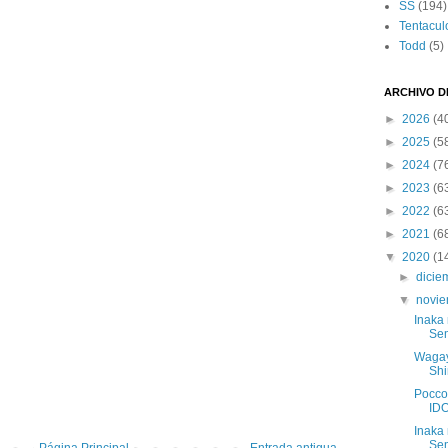
SS
(194)
Tentacul
Todd
(5)
ARCHIVO D
►
2026
(4
►
2025
(5
►
2024
(7
►
2023
(6
►
2022
(6
►
2021
(6
▼
2020
(1
►
dici
▼
novi
Inaka
Sem
Wagay
Shi
Pocco
ID
Inaka
Sem
Página Principal
Entrada antigua