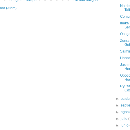
Naish
ada (Atom)
Tai
Comun
Inaka
Sem
Osugak
Zenra
Go
Saimi
Hahad
Jashin
Hen
Obocc
Hou
Ryuza
Cos
►
octub
►
sept
►
agos
►
julio
(
►
junio