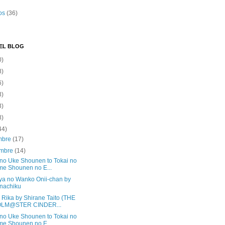
os
(36)
EL BLOG
0)
8)
6)
3)
3)
8)
44)
embre
(17)
embre
(14)
 no Uke Shounen to Tokai no
e Shounen no E...
a no Wanko Onii-chan by
nachiku
 Rika by Shirane Taito (THE
OLM@STER CINDER...
 no Uke Shounen to Tokai no
e Shounen no E...