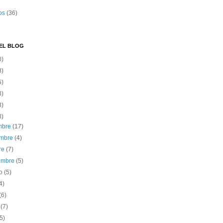
os
(36)
EL BLOG
0)
8)
6)
3)
3)
8)
embre
(17)
embre
(4)
re
(7)
iembre
(5)
to
(5)
4)
(6)
o
(7)
(5)