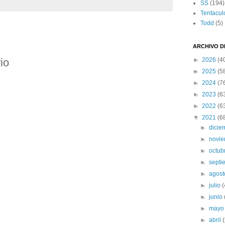
SS
(194)
Tentacul
Todd
(5)
:
ARCHIVO D
io
►
2026
(4
►
2025
(5
►
2024
(7
►
2023
(6
►
2022
(6
▼
2021
(6
►
dici
►
novi
►
octub
►
sept
►
agos
►
julio
(
►
junio
►
may
►
abril