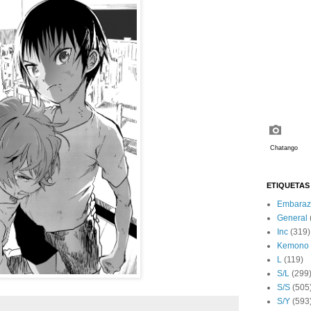
ETIQUETAS
Embaraz
General
Inc
(319)
Kemono
L
(119)
S/L
(299
S/S
(505
S/Y
(593