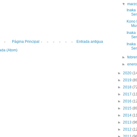
▼
marz
Inaka
Sem
Kono 
Mus
Inaka
Sem
Página Principal
Entrada antigua
Inaka
Sem
ada (Atom)
►
febre
►
ener
►
2020
(1
►
2019
(8
►
2018
(7
►
2017
(1
►
2016
(1
►
2015
(8
►
2014
(1
►
2013
(9
►
2012
(1
►
2011
(9