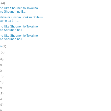
o
(4)
 no Uke Shounen to Tokai no
e Shounen no E...
Naka ni Kinshin Soukan Shiteiru
ume ga 3-n...
 no Uke Shounen to Tokai no
e Shounen no E...
 no Uke Shounen to Tokai no
e Shounen no E...
ro
(2)
o
(2)
44)
9)
2)
13)
23)
9)
11)
6)
27)
6)