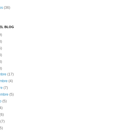
os
(36)
EL BLOG
9)
8)
6)
3)
3)
8)
embre
(17)
embre
(4)
re
(7)
iembre
(5)
to
(5)
4)
(6)
o
(7)
(5)