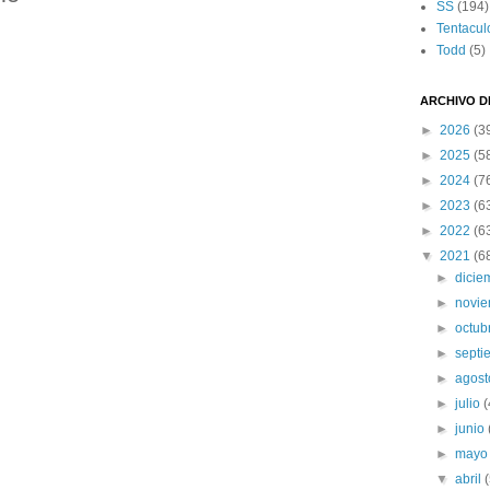
SS
(194)
Tentacul
Todd
(5)
ARCHIVO D
►
2026
(3
►
2025
(5
►
2024
(7
►
2023
(6
►
2022
(6
▼
2021
(6
►
dici
►
novi
►
octub
►
sept
►
agos
►
julio
(
►
junio
►
may
▼
abril