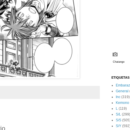
ETIQUETAS
Embaraz
General
Inc
(319)
Kemono
L
(119)
:
S/L
(299
S/S
(505
S/Y
(592
io