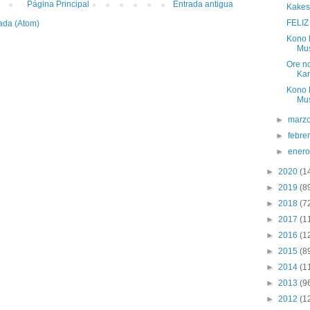
Página Principal
Entrada antigua
Kakes
FELIZ
ada (Atom)
Kono 
Mus
Ore n
Kar
Kono 
Mus
►
marz
►
febre
►
ener
►
2020
(1
►
2019
(8
►
2018
(7
►
2017
(1
►
2016
(1
►
2015
(8
►
2014
(1
►
2013
(9
►
2012
(1