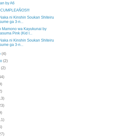
an by A6
 CUMPLEAÑOS!!!
Naka ni Kinshin Soukan Shiteiru
ume ga 3-n...
o Mamono wa Kayukunai by
asuma Pink (Kid I...
Naka ni Kinshin Soukan Shiteiru
ume ga 3-n...
o
(4)
ro
(2)
o
(2)
44)
9)
2)
13)
23)
9)
11)
6)
27)