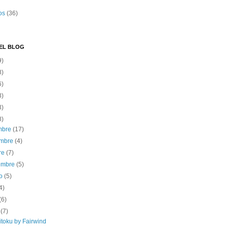
os
(36)
EL BLOG
9)
8)
6)
3)
3)
8)
embre
(17)
embre
(4)
re
(7)
iembre
(5)
to
(5)
4)
(6)
o
(7)
itoku by Fairwind