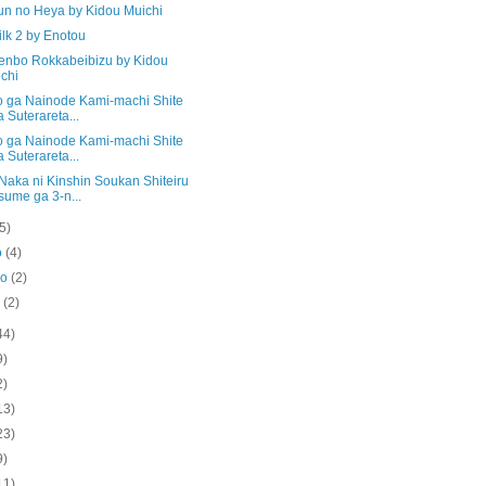
un no Heya by Kidou Muichi
lk 2 by Enotou
enbo Rokkabeibizu by Kidou
chi
o ga Nainode Kami-machi Shite
a Suterareta...
o ga Nainode Kami-machi Shite
a Suterareta...
Naka ni Kinshin Soukan Shiteiru
ume ga 3-n...
(5)
o
(4)
ro
(2)
o
(2)
44)
9)
2)
13)
23)
9)
11)