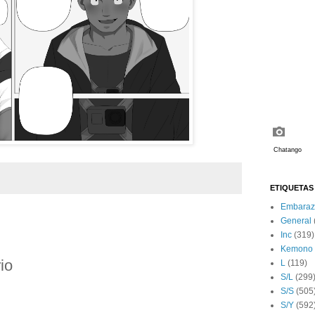
ETIQUETAS
Embaraz
General
:
Inc
(319)
Kemono
io
L
(119)
S/L
(299
S/S
(505
S/Y
(592