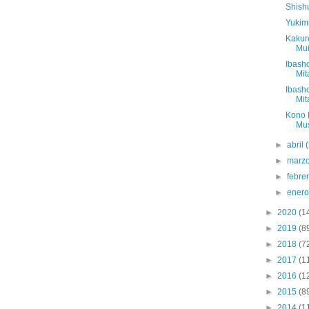
Shish
Yukimi
Kakur
Mui
Ibash
Mit
Ibash
Mit
Kono 
Mus
►
abril
►
marz
►
febre
►
ener
►
2020
(1
►
2019
(8
►
2018
(7
►
2017
(1
►
2016
(1
►
2015
(8
►
2014
(1