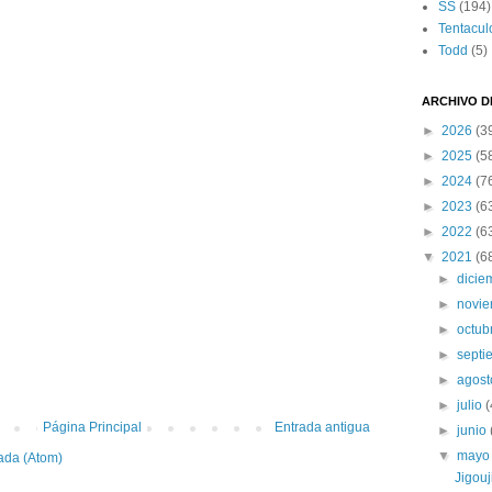
SS
(194)
Tentacul
Todd
(5)
ARCHIVO D
►
2026
(3
►
2025
(5
►
2024
(7
►
2023
(6
►
2022
(6
▼
2021
(6
►
dici
►
novi
►
octub
►
sept
►
agos
►
julio
(
Página Principal
Entrada antigua
►
junio
▼
may
ada (Atom)
Jigouj