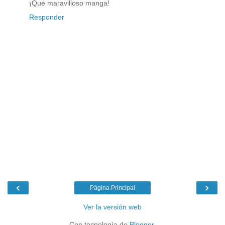
¡Qué maravilloso manga!
Responder
‹
›
Página Principal
Ver la versión web
Con tecnología de
Blogger
.