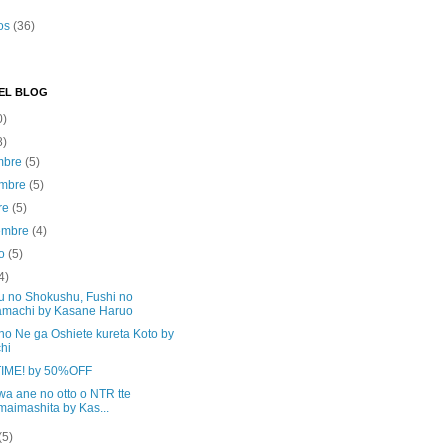
os
(36)
EL BLOG
0)
8)
embre
(5)
embre
(5)
re
(5)
iembre
(4)
to
(5)
4)
u no Shokushu, Fushi no
machi by Kasane Haruo
no Ne ga Oshiete kureta Koto by
chi
IME! by 50%OFF
wa ane no otto o NTR tte
maimashita by Kas...
(5)