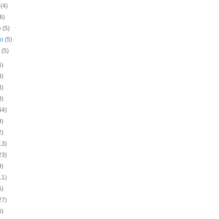
o
(4)
(6)
o
(5)
ro
(5)
o
(5)
6)
3)
3)
8)
44)
9)
2)
13)
23)
9)
11)
6)
27)
6)