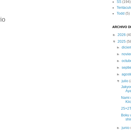
SS
(194)
:
Tentacul
Todd
(5)
io
ARCHIVO D
►
2026
(4
▼
2025
(5
►
dici
►
novi
►
octub
►
sept
►
agos
▼
julio
(
Jakyo
Aya
Nami 
Kii
25×2T
Boku 
shi
►
junio