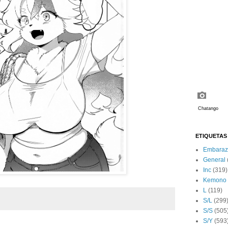
ETIQUETAS
Embaraz
General
Inc
(319)
Kemono
L
(119)
S/L
(299
S/S
(505
S/Y
(593