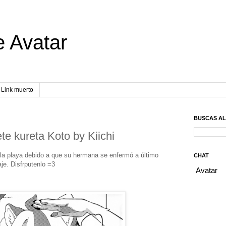
e Avatar
Link muerto
BUSCAS A
e kureta Koto by Kiichi
a playa debido a que su hermana se enfermó a último
CHAT
je. Disfrputenlo =3